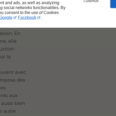
Customize
nt and ads, as well as analyzing
ng social networks functionalities. By
you consent to the use of Cookies
iert une
Google
Facebook
.
is et a
esoin. En
e, elle
uction
ur la
souvent avec
propose des
ces
ants aux
 aussi bien
e autre