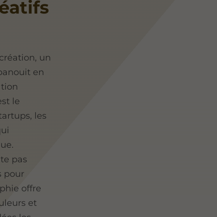
éatifs
 création, un
panouit en
ation
st le
tartups, les
qui
ue.
nte pas
s pour
phie offre
uleurs et