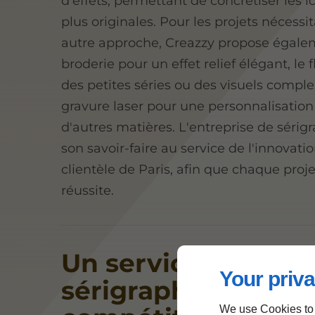
d'effets, permettant de concrétiser les i
plus originales. Pour les projets nécessi
autre approche, Creazzy propose égale
broderie pour un effet relief élégant, le
des petites séries ou des visuels complex
gravure laser pour une personnalisation
d'autres matières. L'entreprise de sérig
son savoir-faire au service de l'innovati
clientèle de Paris, afin que chaque proje
réussite.
Un service de
Your priva
sérigraphie réactif 
We use Cookies to