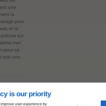
dées les
tant une
ment la
 flocage pour
es, et la
 précise sur
raphie met
on pour sa
t soit une
cy is our priority
et
 improve user experience by