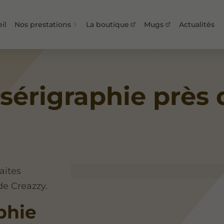
il
Nos prestations
La boutique
Mugs
Actualités
sérigraphie près 
aites
 de Creazzy.
aphie