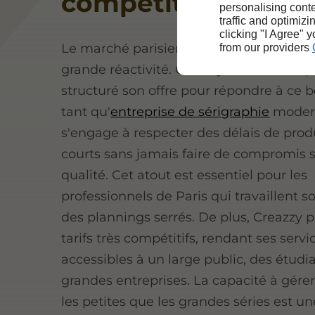
compétitif à Paris
personalising conte
traffic and optimizi
clicking "I Agree" 
Le marché parisien est exigeant et requ
from our providers
grande réactivité. Creazzy l'a bien compr
structuré son offre pour répondre à ce b
tant qu'
entreprise de sérigraphie
modern
s'engage à respecter des délais de prod
courts sans jamais faire de compromis s
qualité. Cet atout est essentiel pour les
professionnels de Paris qui travaillent 
des plannings serrés. De plus, Creazzy 
tarifs très compétitifs, rendant ses servi
accessibles à un large public, des étudi
grandes entreprises. La capacité à gérer
les petites que les grandes séries est un