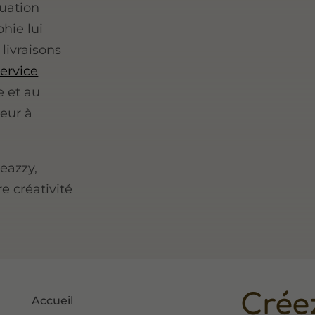
tuation
hie lui
livraisons
service
e et au
teur à
eazzy,
re créativité
Crée
Accueil